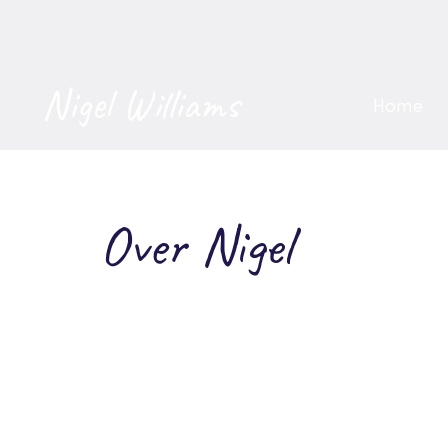
Nigel Williams
Home
Over Nigel